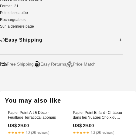
Format : 31
Pointe biseautée
Rechargeables
Sur la dernière page
Easy Shipping
Free Shipping
Easy Returns
Price Match
Adding
product
to
your
You may also like
cart
Papier Peint Art & Déco -
Papier Peint Enfant - Château
Feuillage Terracotta japonais
dans les Nuages Choix du
matériel:Vinyle adhésif
US$ 29.00
US$ 29.00
★★★★★
4.2 (25 reviews)
★★★★★
4.3 (25 reviews)