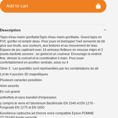
Add to cart
Description
Tapis d'eau marin gonflableTapis d'eau marin gonflable. Grand tapis en
PVC gonfler et remplir deau. Pour jouer et dvelopper l'veil sensoriel de bb
grce aux bruits, aux couleurs, aux textures et au mouvement de leau.
Espace de jeu captivant avec 16 animaux flotteurs en mousse intgrs et 2
jouets dactivits sonores : un grelot et un couineur. Encourage la motricit
fine, stimule la curiosit et la coordination il main. Pour jouer
confortablement en position ventrale, assis ou 4
Série 3 : Les quantités sont représentées par les constellations du dé
Lot de 4 puzzles 3D magnétiques
Plusieurs variantes possibles
4mm assortis
En cuir grainé
antireflets et sans transfert d'impression
y compris le verre et l'aluminium Bactéricide EN 1040 et EN 1276 -
Fongicide EN 1275 et EN 1650
Excellence cartouche jet d'encre noire compatible Epson POMME
(T129140) haute capacité