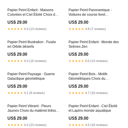
Papier Peint Enfant - Maisons
Papier Peint Panoramique -
Colorées et Ciel Étoilé Choix du
Voitures de course foret
matériel:Vinyle adhésif
enchantée et campagne
US$ 29.00
US$ 29.00
★★★★★
4.4 (13 reviews)
★★★★★
4.8 (7 reviews)
Papier Peint Illustration - Fusée
Papier Peint Enfant - Monde des
en Orbite déserts
Sirènes Zen
US$ 29.00
US$ 29.00
★★★★★
4.4 (15 reviews)
★★★★★
5.0 (14 reviews)
Papier Peint Paysage - Guerre
Papier Peint Bois - Motifs
Galactique géométrique
Géométriques Choix du
matériel:Vinyle adhésif
US$ 29.00
US$ 29.00
★★★★★
4.1 (8 reviews)
★★★★★
4.7 (16 reviews)
Papier Peint Vibrant - Fleurs
Papier Peint Enfant - Ciel Étoilé
Jaunes Choix du matériel:Intissé
et Lapins monde aquatique
adhésif
US$ 29.00
US$ 29.00
★★★★★
4.4 (23 reviews)
★★★★★
4.5 (18 reviews)