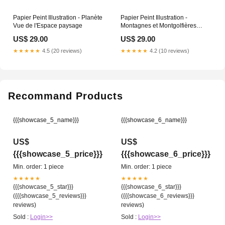
Papier Peint Illustration - Planète
Papier Peint Illustration -
Vue de l'Espace paysage
Montagnes et Montgolfières
Choix du matériel:Intissé adhésif
US$ 29.00
US$ 29.00
★★★★★
4.5 (20 reviews)
★★★★★
4.2 (10 reviews)
Recommand Products
{{{showcase_5_name}}}
{{{showcase_6_name}}}
US$
US$
{{{showcase_5_price}}}
{{{showcase_6_price}}}
Min. order: 1 piece
Min. order: 1 piece
★★★★★
★★★★★
{{{showcase_5_star}}}
{{{showcase_6_star}}}
({{{showcase_5_reviews}}}
({{{showcase_6_reviews}}}
reviews)
reviews)
Sold :
Login>>
Sold :
Login>>