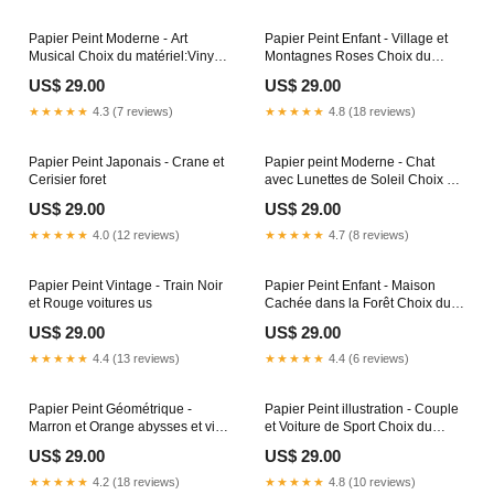
Papier Peint Moderne - Art
Papier Peint Enfant - Village et
Musical Choix du matériel:Vinyle
Montagnes Roses Choix du
adhésif
matériel:Intissé adhésif
US$ 29.00
US$ 29.00
★★★★★
4.3 (7 reviews)
★★★★★
4.8 (18 reviews)
Papier Peint Japonais - Crane et
Papier peint Moderne - Chat
Cerisier foret
avec Lunettes de Soleil Choix du
matériel:Intissé
US$ 29.00
US$ 29.00
★★★★★
4.0 (12 reviews)
★★★★★
4.7 (8 reviews)
Papier Peint Vintage - Train Noir
Papier Peint Enfant - Maison
et Rouge voitures us
Cachée dans la Forêt Choix du
matériel:Intissé adhésif
US$ 29.00
US$ 29.00
★★★★★
4.4 (13 reviews)
★★★★★
4.4 (6 reviews)
Papier Peint Géométrique -
Papier Peint illustration - Couple
Marron et Orange abysses et vie
et Voiture de Sport Choix du
marine
matériel:Intissé adhésif
US$ 29.00
US$ 29.00
★★★★★
4.2 (18 reviews)
★★★★★
4.8 (10 reviews)