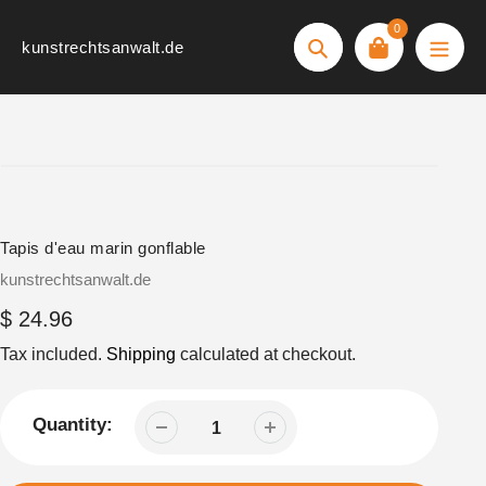
Skip
0
to
kunstrechtsanwalt.de
Search
content
Tapis d'eau marin gonflable
Vendor
kunstrechtsanwalt.de
Regular
$ 24.96
price
Tax included.
Shipping
calculated at checkout.
Quantity: